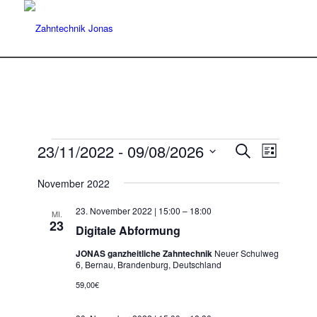
Veranstaltungen
Veransta
Veranst
23/11/2022
 - 
09/08/2026
Suche
Liste
Ansicht
Suche
Datum
Navigat
November 2022
wählen.
und
Ansichten
23. November 2022 | 15:00
–
18:00
MI.
23
Navigatio
Digitale Abformung
JONAS ganzheitliche Zahntechnik
Neuer Schulweg
6, Bernau, Brandenburg, Deutschland
59,00€