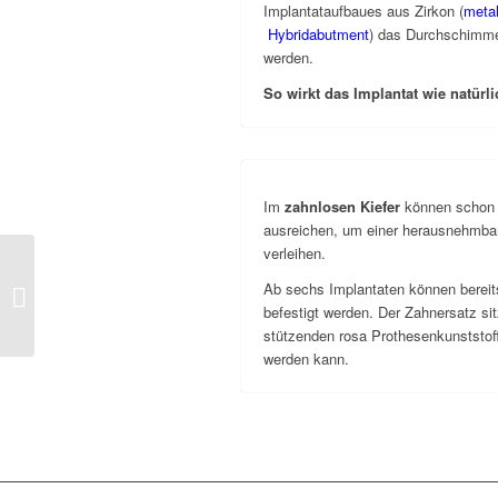
Implantataufbaues aus Zirkon (
meta
Hybridabutment
) das Durchschimmer
werden.
So wirkt das Implantat wie natür
Im
zahnlosen Kiefer
können schon z
ausreichen, um einer herausnehmbar
verleihen.
Implantate bei
Ab sechs Implantaten können bereit
herausnehmbarem ZE
befestigt werden. Der Zahnersatz sit
stützenden rosa Prothesenkunststoff
werden kann.