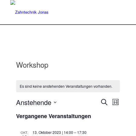
Workshop
Es sind keine anstehenden Veranstaltungen vorhanden.
Veransta
Veranst
Anstehende
Suche
Liste
Ansicht
Suche
Datum
Navigat
Vergangene Veranstaltungen
wählen.
und
Ansichten
13. Oktober 2023 | 14:00
–
17:30
OKT.