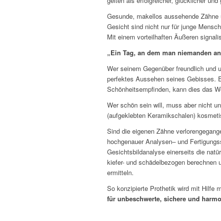
gelten als erfolgreicher, glücklicher und
Gesunde, makellos aussehende Zähne u
Gesicht sind nicht nur für junge Mensc
Mit einem vorteilhaften Äußeren signa
„Ein Tag, an dem man niemanden angel
Wer seinem Gegenüber freundlich und u
perfektes Aussehen seines Gebisses. E
Schönheitsempfinden, kann dies das W
Wer schön sein will, muss aber nicht u
(aufgeklebten Keramikschalen) kosmetis
Sind die eigenen Zähne verlorengegange
hochgenauer Analysen– und Fertigungs
Gesichtsbildanalyse einerseits die nat
kiefer- und schädelbezogen berechnen u
ermitteln.
So konzipierte Prothetik wird mit Hilfe
für unbeschwerte, sichere und har