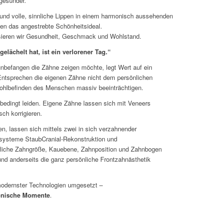
 gesünder.
nd volle, sinnliche Lippen in einem harmonisch aussehenden
hen das angestrebte Schönheitsideal.
lisieren wir Gesundheit, Geschmack und Wohlstand.
ächelt hat, ist ein verlorener Tag.“
nbefangen die Zähne zeigen möchte, legt Wert auf ein
ntsprechen die eigenen Zähne nicht dem persönlichen
ohlbefinden des Menschen massiv beeinträchtigen.
nbedingt leiden. Eigene Zähne lassen sich mit Veneers
ch korrigieren.
n, lassen sich mittels zwei in sich verzahnender
systeme StaubCranial-Rekonstruktion und
ürliche Zahngröße, Kauebene, Zahnposition und Zahnbogen
nd anderseits die ganz persönliche Frontzahnästhetik
 modernster Technologien umgesetzt –
monische Momente
.